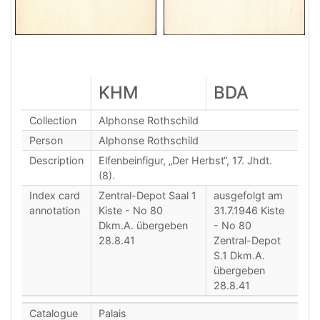
KHM
BDA
Collection
Alphonse Rothschild
Person
Alphonse Rothschild
Description
Elfenbeinfigur, „Der Herbst“, 17. Jhdt.
(8).
Index card
Zentral-Depot Saal 1
ausgefolgt am
annotation
Kiste - No 80
31.7.1946 Kiste
Dkm.A. übergeben
- No 80
28.8.41
Zentral-Depot
S.1 Dkm.A.
übergeben
28.8.41
Catalogue
Palais