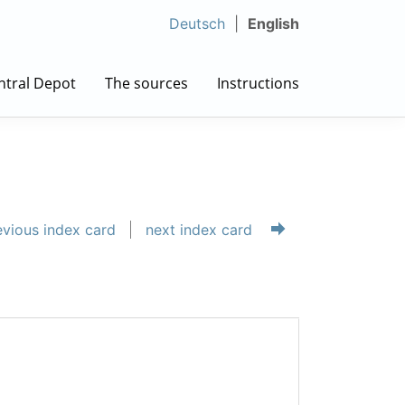
Deutsch
English
ntral Depot
The sources
Instructions
vious index card
next index card