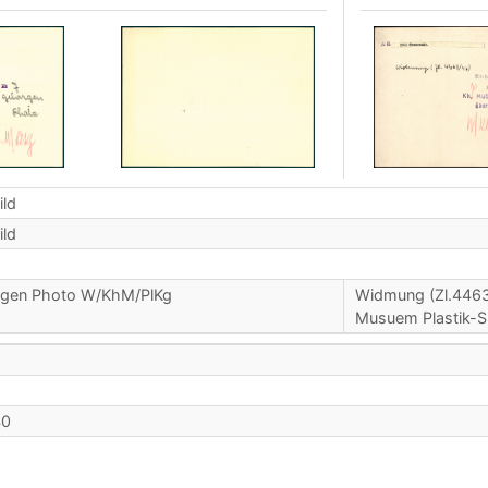
ild
ild
orgen Photo W/KhM/PlKg
Widmung (Zl.4463/
Musuem Plastik-S
40