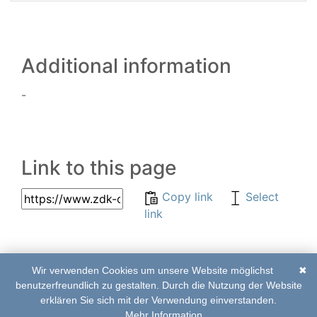
Additional information
-
Link to this page
Copy link
Select
link
Wir verwenden Cookies um unsere Website möglichst
✖
© 2017–2020 | ZDK-
List of abbreviations
benutzerfreundlich zu gestalten. Durch die Nutzung der Website
Online Edition
|
Imprint
|
Contact
erklären Sie sich mit der Verwendung einverstanden.
Mehr Information