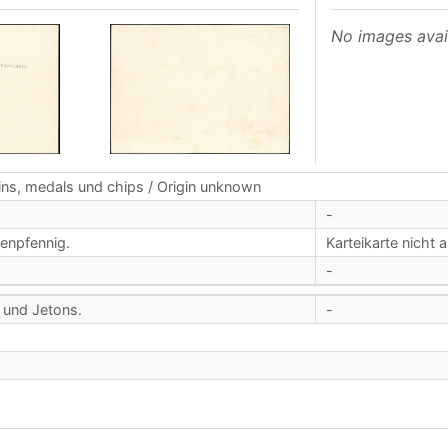
No images avai
ins, medals und chips / Origin unknown
-
enpfennig.
Karteikarte nicht 
-
 und Jetons.
-