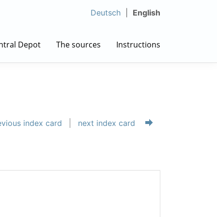
Deutsch
English
ntral Depot
The sources
Instructions
vious index card
next index card