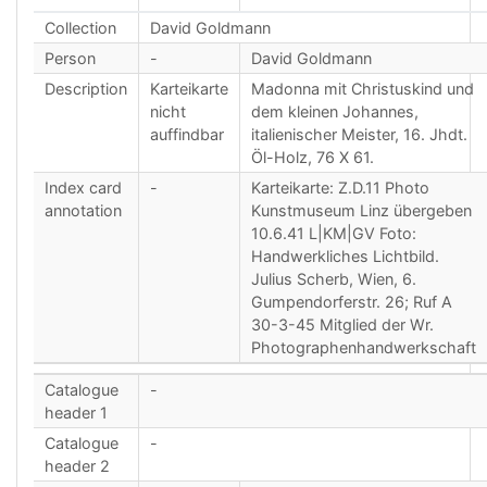
Collection
David Goldmann
Person
-
David Goldmann
Description
Karteikarte
Madonna mit Christuskind und
nicht
dem kleinen Johannes,
auffindbar
italienischer Meister, 16. Jhdt.
Öl-Holz, 76 X 61.
Index card
-
Karteikarte: Z.D.11 Photo
annotation
Kunstmuseum Linz übergeben
10.6.41 L|KM|GV Foto:
Handwerkliches Lichtbild.
Julius Scherb, Wien, 6.
Gumpendorferstr. 26; Ruf A
30-3-45 Mitglied der Wr.
Photographenhandwerkschaft
Catalogue
-
header 1
Catalogue
-
header 2