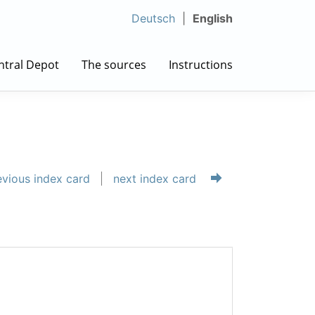
Deutsch
English
ntral Depot
The sources
Instructions
vious index card
next index card