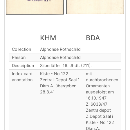
KHM
BDA
Collection
Alphonse Rothschild
Person
Alphonse Rothschild
Description
Silberlöffel, 16. Jhdt. (211).
Index card
Kiste - No 122
mit
annotation
Zentral-Depot Saal 1
durchbrochenen
Dkm.A. übergeben
Ornamenten
28.8.41
ausgefolgt am
16.10.1947
Zl.6038/47
Zentraldepot
Z.Depot Saal i
Kiste - No 122
Dkm.A.