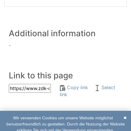
Additional information
-
Link to this page
Copy link
Select
link
Wir verwenden Cookies um unsere Website möglichst
✖
© 2017–2020 | ZDK-
List of abbreviations
benutzerfreundlich zu gestalten. Durch die Nutzung der Website
Online Edition
|
Imprint
|
Contact
erklären Sie sich mit der Verwendung einverstanden.