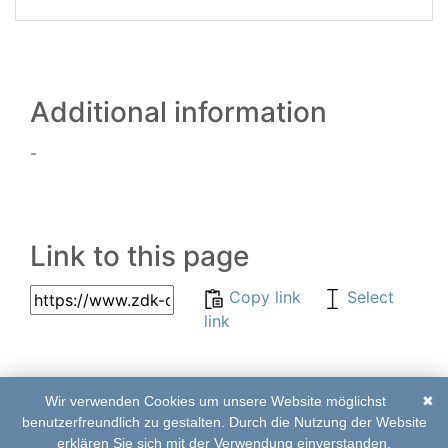
Additional information
-
Link to this page
Copy link
Select
link
Wir verwenden Cookies um unsere Website möglichst
✖
© 2017–2020 | ZDK-
List of abbreviations
benutzerfreundlich zu gestalten. Durch die Nutzung der Website
Online Edition
|
Imprint
|
Contact
erklären Sie sich mit der Verwendung einverstanden.