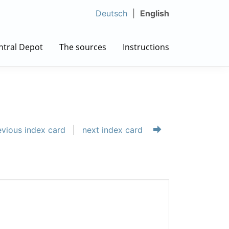
Deutsch
English
ntral Depot
The sources
Instructions
vious index card
next index card