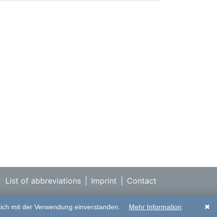
List of abbreviations
|
Imprint
|
Contact
sich mit der Verwendung einverstanden.
Mehr Information
✖