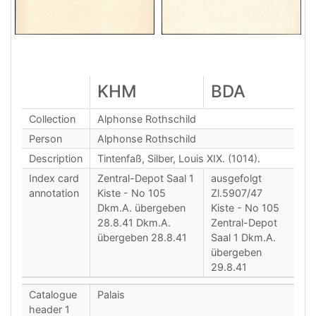
KHM
BDA
Collection
Alphonse Rothschild
Person
Alphonse Rothschild
Description
Tintenfaß, Silber, Louis XIX. (1014).
Index card
Zentral-Depot Saal 1
ausgefolgt
annotation
Kiste - No 105
Zl.5907/47
Dkm.A. übergeben
Kiste - No 105
28.8.41 Dkm.A.
Zentral-Depot
übergeben 28.8.41
Saal 1 Dkm.A.
übergeben
29.8.41
Catalogue
Palais
header 1