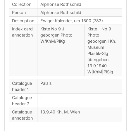
Collection
Alphonse Rothschild
Person
Alphonse Rothschild
Description
Ewiger Kalender, um 1600 (783).
Index card
Kiste No 9 J
Kiste - No 9
annotation
geborgen Photo
Photo
W/KhM/PlKg
geborgen I Kh.
Museum
Plastik-Slg
übergeben
13.9.1940
W|KhM|PlSlg
Catalogue
Palais
header 1
Catalogue
-
header 2
Catalogue
13.9.40 Kh. M. Wien
annotation