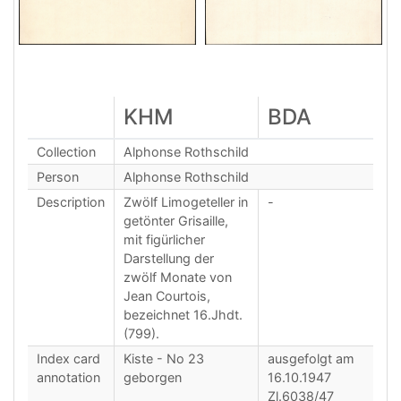
KHM
BDA
Collection
Alphonse Rothschild
Person
Alphonse Rothschild
Description
Zwölf Limogeteller in
-
getönter Grisaille,
mit figürlicher
Darstellung der
zwölf Monate von
Jean Courtois,
bezeichnet 16.Jhdt.
(799).
Index card
Kiste - No 23
ausgefolgt am
annotation
geborgen
16.10.1947
Zl.6038/47