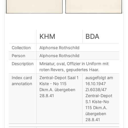
KHM
BDA
Collection
Alphonse Rothschild
Person
Alphonse Rothschild
Description
Miniatur, oval, Offizier in Uniform mit
roten Revers, gepudertes Haar.
Index card
Zentral-Depot Saal 1
ausgefolgt am
annotation
Kiste - No 115
16.10.1947
Dkm.A. übergeben
Zl.6038/47
28.8.41
Zentral-Depot
S.1 Kiste-No
115 Dkm.A.
übergeben
28.8.41