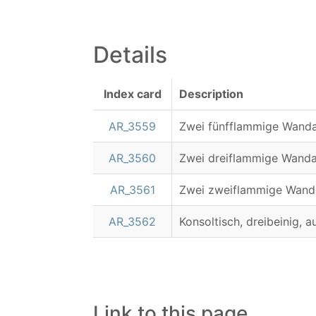
Details
Index card
Description
AR_3559
Zwei fünfflammige Wandar
AR_3560
Zwei dreiflammige Wandar
AR_3561
Zwei zweiflammige Wanda
AR_3562
Konsoltisch, dreibeinig,
Link to this page