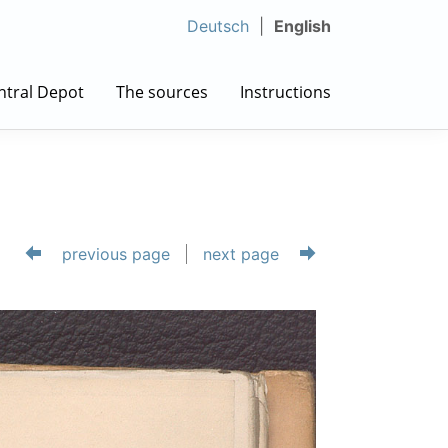
Deutsch
English
ntral Depot
The sources
Instructions
previous page
next page