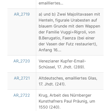
emailliertes...
AR_2719
a) und b) Zwei Majolitavasen mit
Henteln, figurale Urabesten auf
blauem Grunde mit dem Wappen
der Familie Vuggi=Rigroli, von
B.Berugatio, Faenza (bei einer
der Vasen der Futz restauriert),
Anfang 16....
AR_2720
Venezianer Kupfer-Email-
Schüssel, 17. Jhdt. (289).
AR_2721
Altdeutsches, emailliertes Glas,
17. Jhdt. (241).
AR_2722
Krug, Arbeit des Nürnberger
Kunsthafners Paul Präunig, um
1550 (240).