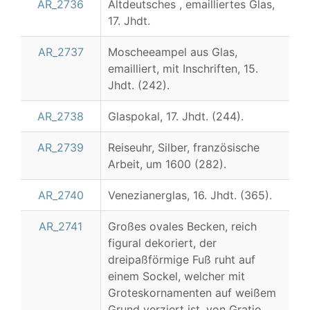
AR_2736
Altdeutsches , emailliertes Glas,
17. Jhdt.
AR_2737
Moscheeampel aus Glas,
emailliert, mit Inschriften, 15.
Jhdt. (242).
AR_2738
Glaspokal, 17. Jhdt. (244).
AR_2739
Reiseuhr, Silber, französische
Arbeit, um 1600 (282).
AR_2740
Venezianerglas, 16. Jhdt. (365).
AR_2741
Großes ovales Becken, reich
figural dekoriert, der
dreipaßförmige Fuß ruht auf
einem Sockel, welcher mit
Groteskornamenten auf weißem
Grund verziert ist, von Gratio