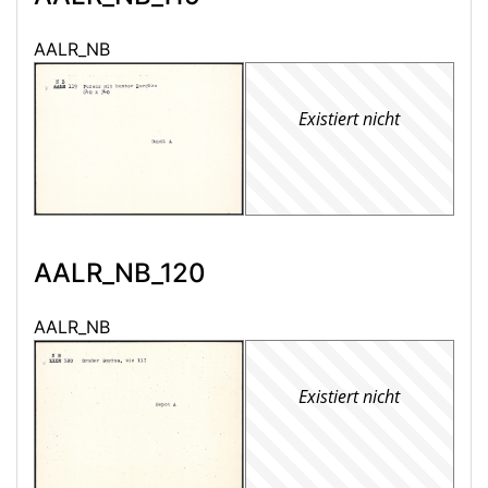
AALR_NB
Existiert nicht
AALR_NB_120
AALR_NB
Existiert nicht