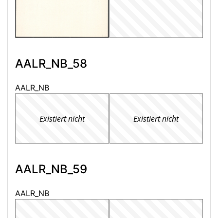
AALR_NB_58
AALR_NB
Existiert nicht
Existiert nicht
AALR_NB_59
AALR_NB