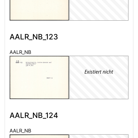
AALR_NB_123
AALR_NB
Existiert nicht
AALR_NB_124
AALR_NB