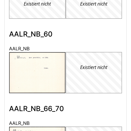
Existiert nicht
Existiert nicht
AALR_NB_60
AALR_NB
Existiert nicht
AALR_NB_66_70
AALR_NB