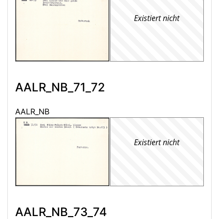
Existiert nicht
AALR_NB_71_72
AALR_NB
Existiert nicht
AALR_NB_73_74