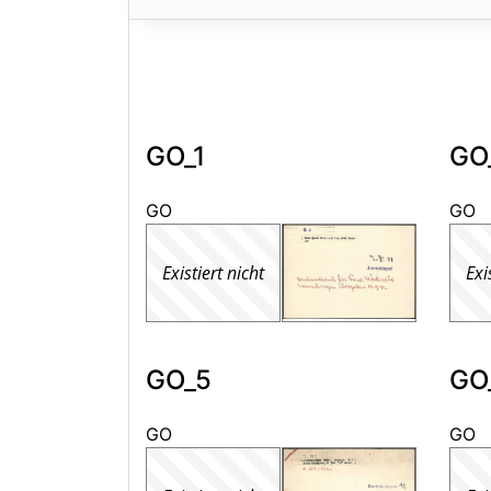
GO_1
GO
GO
GO
Existiert nicht
Exi
GO_5
GO
GO
GO