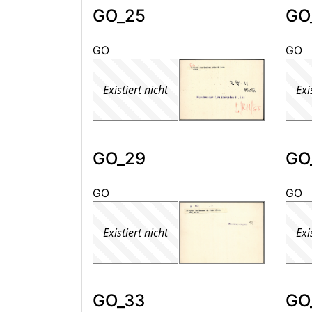
GO_25
GO
GO
GO
Existiert nicht
Exi
GO_29
GO
GO
GO
Existiert nicht
Exi
GO_33
GO