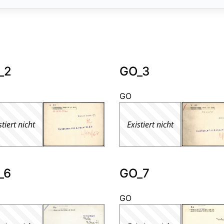
_2
GO_3
GO
stiert nicht
Existiert nicht
_6
GO_7
GO