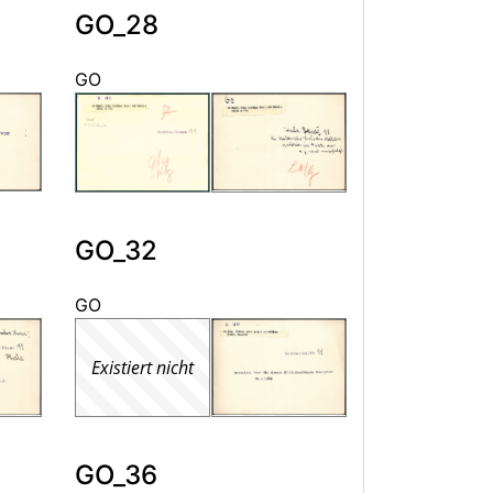
GO_28
GO
GO_32
GO
Existiert nicht
GO_36