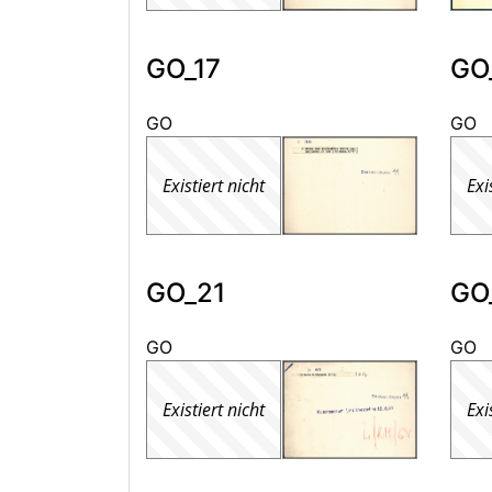
GO_17
GO
GO
GO
Existiert nicht
Exi
GO_21
GO
GO
GO
Existiert nicht
Exi