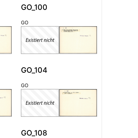
GO_100
GO
Existiert nicht
GO_104
GO
Existiert nicht
GO_108