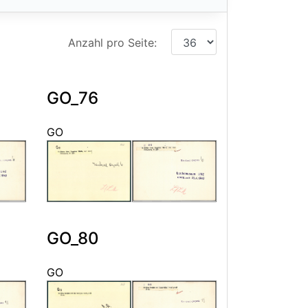
Anzahl pro Seite:
GO_76
GO
GO_80
GO