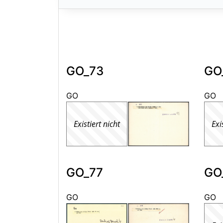
GO_73
GO
GO
GO
Existiert nicht
Exi
GO_77
GO
GO
GO