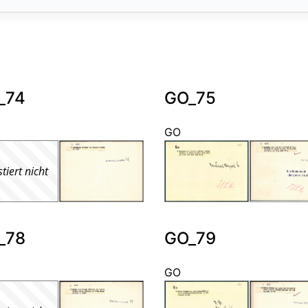
_74
GO_75
GO
stiert nicht
_78
GO_79
GO