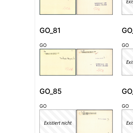
Exi
GO_81
GO
GO
GO
Exi
GO_85
GO
GO
GO
Existiert nicht
Exi