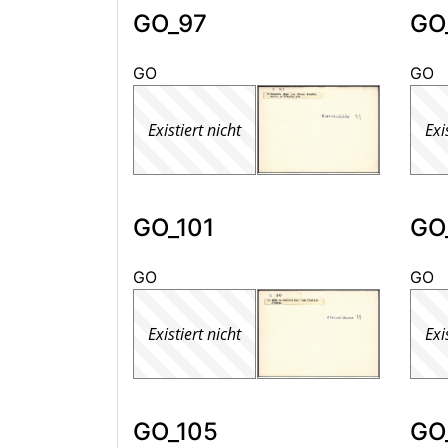
GO_97
GO
GO
GO
Existiert nicht
Exi
GO_101
GO
GO
GO
Existiert nicht
Exi
GO_105
GO