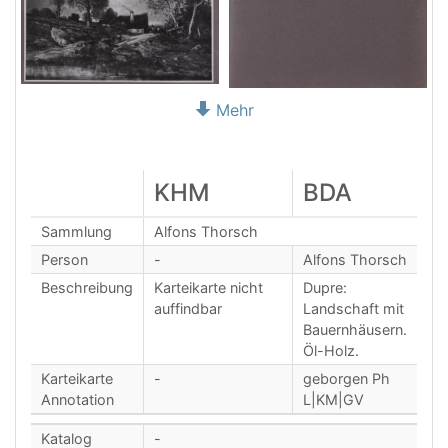
Mehr
KHM
BDA
Sammlung
Alfons Thorsch
Person
-
Alfons Thorsch
Beschreibung
Karteikarte nicht
Dupre:
auffindbar
Landschaft mit
Bauernhäusern.
Öl-Holz.
Karteikarte
-
geborgen Ph
Annotation
L|KM|GV
Katalog
-