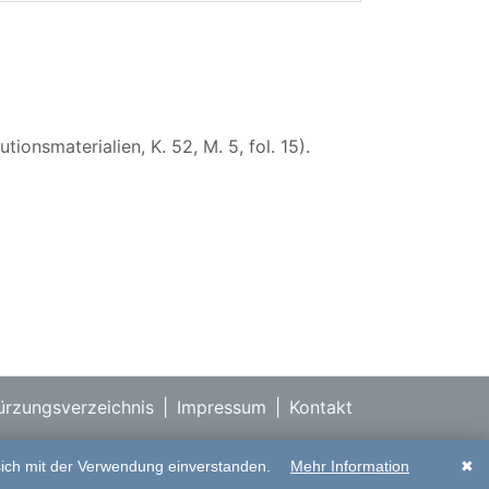
onsmaterialien, K. 52, M. 5, fol. 15).
rzungsverzeichnis
|
Impressum
|
Kontakt
sich mit der Verwendung einverstanden.
Mehr Information
✖