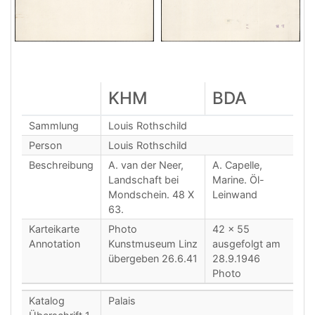
KHM
BDA
Sammlung
Louis Rothschild
Person
Louis Rothschild
Beschreibung
A. van der Neer,
A. Capelle,
Landschaft bei
Marine. Öl-
Mondschein. 48 X
Leinwand
63.
Karteikarte
Photo
42 x 55
Annotation
Kunstmuseum Linz
ausgefolgt am
übergeben 26.6.41
28.9.1946
Photo
Katalog
Palais