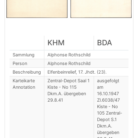
KHM
BDA
Sammlung
Alphonse Rothschild
Person
Alphonse Rothschild
Beschreibung
Elfenbeinrelief, 17. Jhdt. (23).
Karteikarte
Zentral-Depot Saal 1
ausgefolgt
Annotation
Kiste - No 115
am
Dkm.A. übergeben
16.10.1947
29.8.41
Zl.6038/47
Kiste - No
105 Zentral-
Depot S.1
Dkm.A.
übergeben