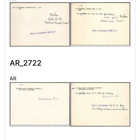
AR_2722
AR