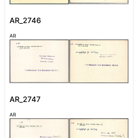
AR_2746
AR
AR_2747
AR