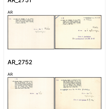
AR_2751
AR
AR_2752
AR