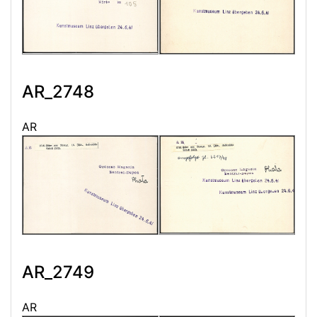
AR_2748
AR
AR_2749
AR