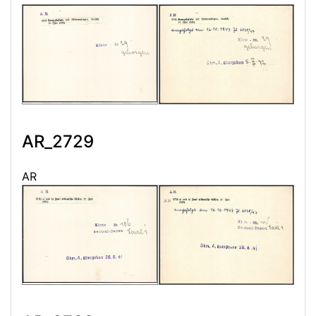
AR_2729
AR