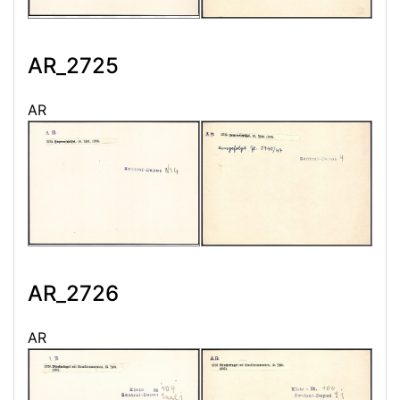
AR_2725
AR
AR_2726
AR