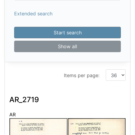
Extended search
Start search
Show all
Items per page:
AR_2719
AR