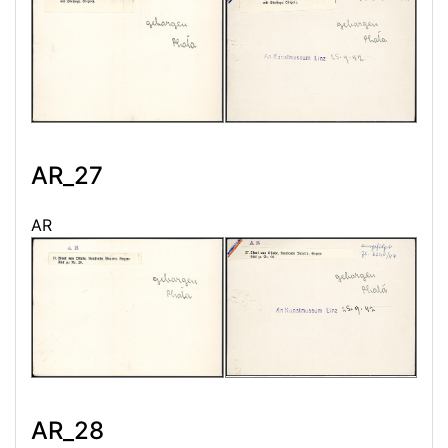
AR_27
AR
AR_28