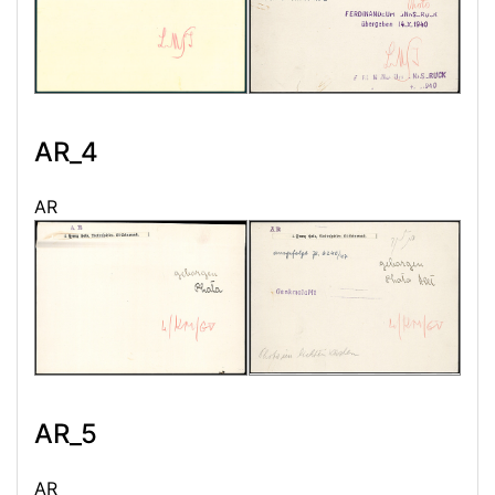
AR_4
AR
AR_5
AR