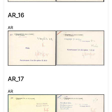
AR_16
AR
AR_17
AR