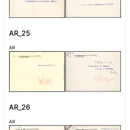
AR_25
AR
AR_26
AR