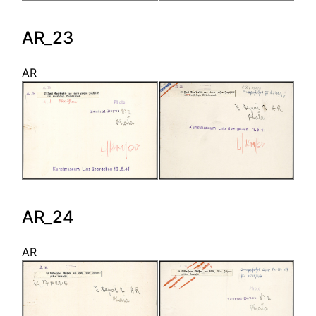
AR_23
AR
AR_24
AR