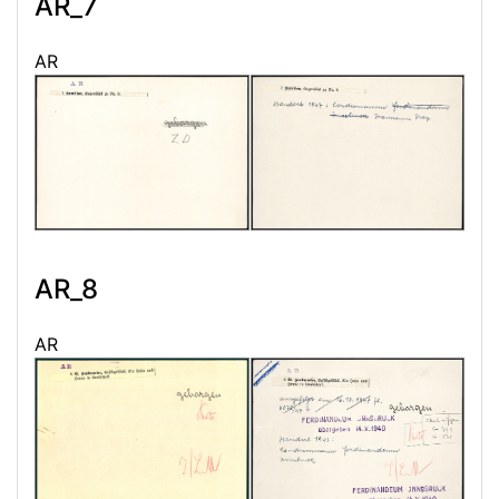
AR_7
AR
AR_8
AR