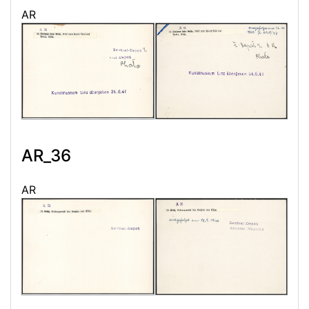
AR
AR_36
AR