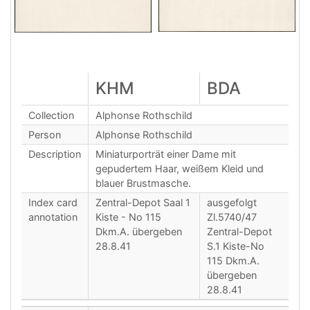
KHM
BDA
Collection
Alphonse Rothschild
Person
Alphonse Rothschild
Description
Miniaturporträt einer Dame mit
gepudertem Haar, weißem Kleid und
blauer Brustmasche.
Index card
Zentral-Depot Saal 1
ausgefolgt
annotation
Kiste - No 115
Zl.5740/47
Dkm.A. übergeben
Zentral-Depot
28.8.41
S.1 Kiste-No
115 Dkm.A.
übergeben
28.8.41