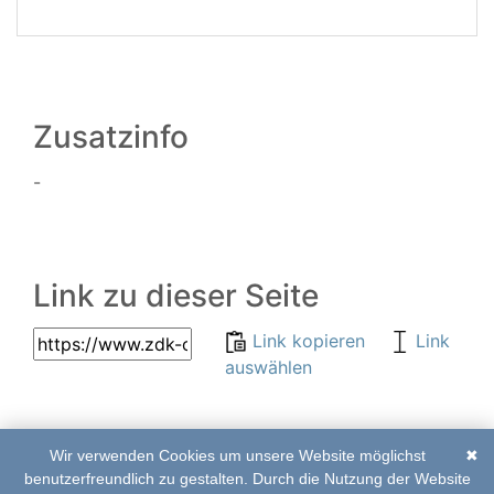
Zusatzinfo
-
Link zu dieser Seite
Link kopieren
Link
auswählen
Wir verwenden Cookies um unsere Website möglichst
✖
© 2017–2020 | ZDK-
Abkürzungsverzeichnis
benutzerfreundlich zu gestalten. Durch die Nutzung der Website
Online Edition
|
Impressum
|
Kontakt