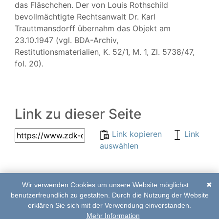
das Fläschchen. Der von Louis Rothschild
bevollmächtigte Rechtsanwalt Dr. Karl
Trauttmansdorff übernahm das Objekt am
23.10.1947 (vgl. BDA-Archiv,
Restitutionsmaterialien, K. 52/1, M. 1, Zl. 5738/47,
fol. 20).
Link zu dieser Seite
Link kopieren
Link
auswählen
Wir verwenden Cookies um unsere Website möglichst
✖
© 2017–2020 | ZDK-
Abkürzungsverzeichnis
benutzerfreundlich zu gestalten. Durch die Nutzung der Website
Online Edition
|
Impressum
|
Kontakt
erklären Sie sich mit der Verwendung einverstanden.
Mehr Information