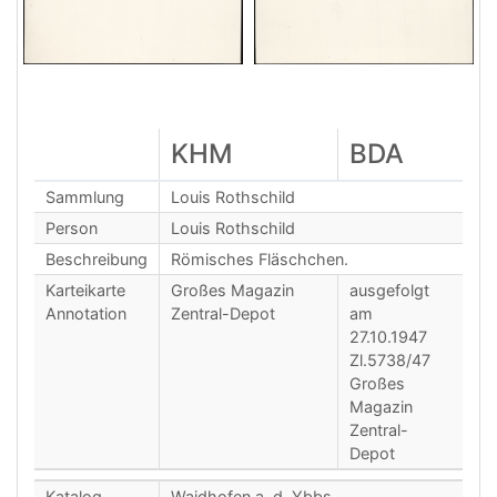
KHM
BDA
Sammlung
Louis Rothschild
Person
Louis Rothschild
Beschreibung
Römisches Fläschchen.
Karteikarte
Großes Magazin
ausgefolgt
Annotation
Zentral-Depot
am
27.10.1947
Zl.5738/47
Großes
Magazin
Zentral-
Depot
Katalog
Waidhofen a. d. Ybbs