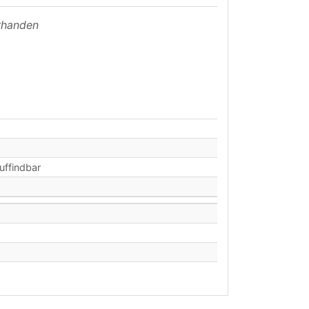
orhanden
auffindbar