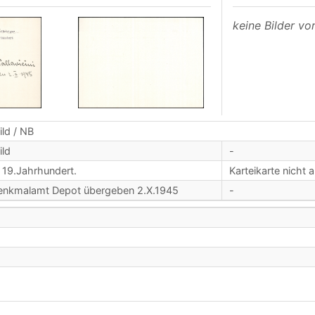
keine Bilder v
ld / NB
ild
-
, 19.Jahrhundert.
Karteikarte nicht 
i Denkmalamt Depot übergeben 2.X.1945
-