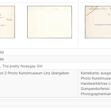
ild
ild
, The pretty Noesgay Girl.
pot 2 Photo Kunstmuseum Linz übergeben
Karteikarte: ausg
Photo Kunstmuseu
Handwerkliches Lic
Gumpendorferstr. 
Photographenhan