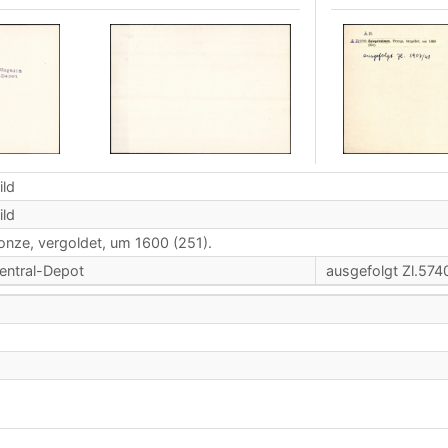
ild
ild
onze, vergoldet, um 1600 (251).
entral-Depot
ausgefolgt Zl.57