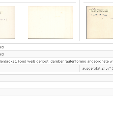
ild
ild
denbrokat, Fond weiß gerippt, darüber rautenförmig angeordnete w
ausgefolgt Zl.574