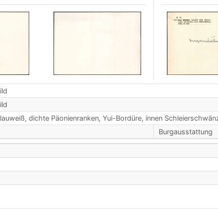
ild
ild
lauweiß, dichte Päonienranken, Yui-Bordüre, innen Schleierschwänz
Burgausstattung