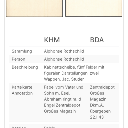
KHM
BDA
Sammlung
Alphonse Rothschild
Person
Alphonse Rothschild
Beschreibung
Kabinettscheibe, fünf Felder mit
figuralen Darstellungen, zwei
Wappen, Jac. Studer.
Karteikarte
Fabel vom Vater und
Zentraldepot
Annotation
Sohn m. Esel.
Großes
Abraham ringt m. d
Magazin
Engel Zentraldepot
Dkm.A.
Großes Magazin
übergeben
22.I.43