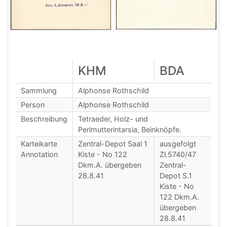
KHM
BDA
Sammlung
Alphonse Rothschild
Person
Alphonse Rothschild
Beschreibung
Tetraeder, Holz- und
Perlmutterintarsia, Beinknöpfe.
Karteikarte
Zentral-Depot Saal 1
ausgefolgt
Annotation
Kiste - No 122
Zl.5740/47
Dkm.A. übergeben
Zentral-
28.8.41
Depot S.1
Kiste - No
122 Dkm.A.
übergeben
28.8.41