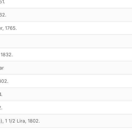
51.
62.
r, 1765.
 1832.
ar
802.
4.
2.
), 1 1/2 Lira, 1802.