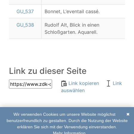
GU_537
Bonnet, L‘eventail cassé.
GU_538
Rudolf Alt, Blick in einen
Schloßgarten. Aquarell.
Link zu dieser Seite
Link kopieren
Link
auswählen
Wir verwenden Cookies um unsere Website möglichst
✖
© 2017–2020 | ZDK-
Abkürzungsverzeichnis
benutzerfreundlich zu gestalten. Durch die Nutzung der Website
Online Edition
|
Impressum
|
Kontakt
erklären Sie sich mit der Verwendung einverstanden.
Mehr Information