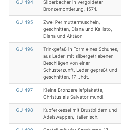
GU_494
Silberbecher in vergoldeter
Bronzemontierung, 1574.
GU_495
Zwei Perlmuttermuscheln,
geschnitten, Diana und Kallisto,
Diana und Aktäon.
GU_496
Trinkgefäß in Form eines Schuhes,
aus Leder, mit silbergetriebenen
Beschlägen von einer
Schusterzunft, Leder gepreßt und
geschnitten, 17. Jhdt.
GU_497
Kleine Bronzereliefplakette,
Christus als Salvator mundi.
GU_498
Kupferkessel mit Brustbildern und
Adelswappen, Italienisch.
GU_499
Gestell mit vier Sanduhren, 17.