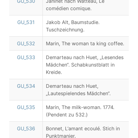
GU_530
Janinet nach Watteau, Le
comédien comique.
GU_531
Jakob Alt, Baumstudie.
Tuschzeichnung.
GU_532
Marin, The woman ta king coffee.
GU_533
Demarteau nach Huet, „Lesendes
Mädchen“. Schabkunstblatt in
Kreide.
GU_534
Demarteau nach Huet,
„Lautespielendes Mädchen“.
GU_535
Marin, The milk-woman. 1774.
(Pendent zu 532.)
GU_536
Bonnet, L‘amant ecoulé. Stich in
Punktmanier.